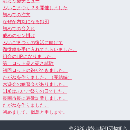
削ろう会デビュー
ふいごまつり？を開催しました
初めての注文
なぜか内丸になる鉋刃
初めての台入れ
戒めのセン掛け
ふいごまつりの復活に向けて
顕微鏡を手に入れてもらいました。
組合のHPになりました。
第二ロット品と硬さ試験
初回ロットの鉋ができました。
たがねを作りました。（完結編）
木遊会の練習会がありました。
11/8はふいご祭りの日でした。
長岡市長に表敬訪問しました。
たがねを作りました。
初めまして。似鳥と申します。
© 2026 越後与板打刃物組合